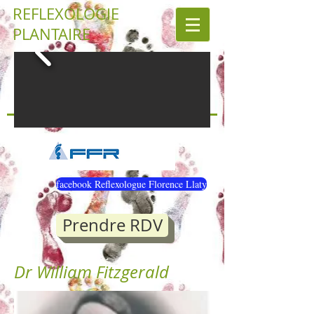
REFLEXOLOGIE
PLANTAIRE
facebook Reflexologue Florence Llaty
Prendre RDV
Dr William Fitzgerald