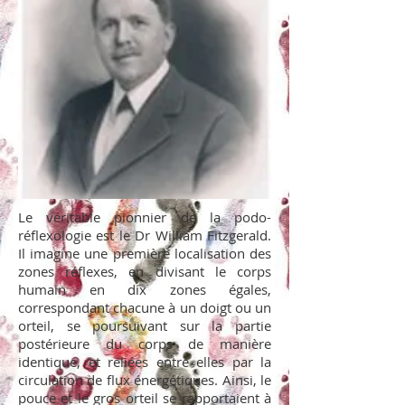
Le véritable pionnier de la podo-
réflexologie est le Dr William Fitzgerald.
Il imagine une première localisation des
zones réflexes, en divisant le corps
humain en dix zones égales,
correspondant chacune à un doigt ou un
orteil, se poursuivant sur la partie
postérieure du corps de manière
identique, et reliées entre elles par la
circulation de flux énergétiques. Ainsi, le
pouce et le gros orteil se rapportaient à