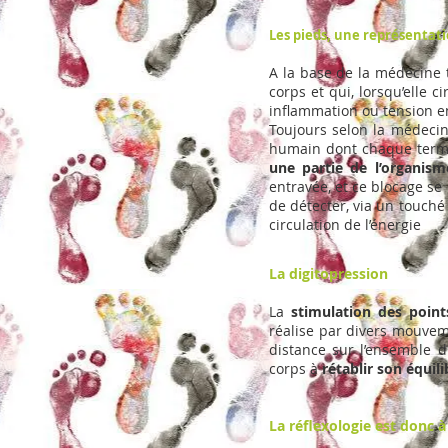
Les pieds, une représentati
A la base de la médecine t
corps et qui, lorsqu’elle c
inflammation ou tension en
Toujours selon la médecin
humain dont chaque term
une partie de l’organism
entravée, et ce blocage se 
de détecter, via un touché 
circulation de l’énergie
La digitopression
La
stimulation des point
réalise par divers mouveme
distance sur l’ensemble d
corps à
rétablir son équil
La réflexologie est donc à