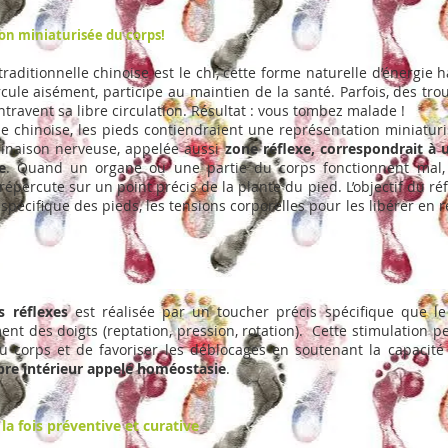
on miniaturisée du corps!
raditionnelle chinoise est le chi, cette forme naturelle d’énergie 
ircule aisément, participe au maintien de la santé. Parfois, des tr
travent sa libre circulation. Résultat : vous tombez malade !
e chinoise, les pieds contiendraient une représentation miniatur
inaison nerveuse, appelée aussi
zone réflexe, correspondrait à
e
. Quand un organe ou une partie du corps fonctionnent mal, l
répercute sur un point précis de la plante du pied. L’objectif du ré
spécifique des pieds, les tensions corporelles pour les libérer en r
s réflexes
est réalisée par un toucher précis spécifique que le
nt des doigts (reptation, pression, rotation). Cette stimulation pe
u corps et de favoriser les déblocages en soutenant la capacité
ibre intérieur appelé homéostasie
.
 la fois préventive et curative