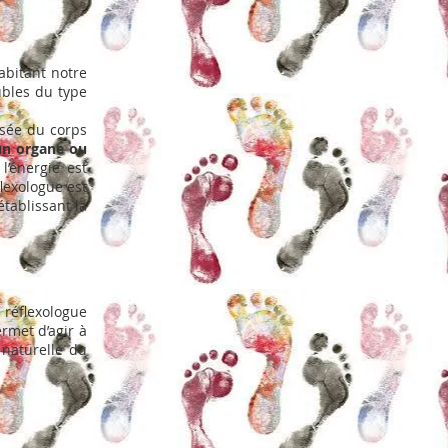
habitant notre
oubles du type
isée du corps
 un organe ou
’énergie est
flexologue est
établissant la
 réflexologue
rmet d’agir à
 naturelle du